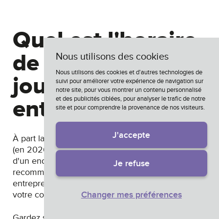
Quel est l'horaire
de La grande
Nous utilisons des cookies
Nous utilisons des cookies et d'autres technologies de
journée des petits
suivi pour améliorer votre expérience de navigation sur
notre site, pour vous montrer un contenu personnalisé
et des publicités ciblées, pour analyser le trafic de notre
entrepreneurs ?
site et pour comprendre la provenance de nos visiteurs.
J'accepte
À part la date qui est la même partout au Québec
(en 2026, ce sera le 6 juin !), l'horaire peut différer
d'un endroit à l'autre. Par expérience, nous
Je refuse
recommandons souvent aux Marchés de petits
entrepreneurs d'être ouvert de 10 h à 14 h, mais
votre contexte pourrait être différent.
Changer mes préférences
Gardez simplement en tête que l'attention des