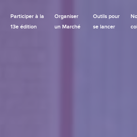
Participer à la
Organiser
Outils pour
No
13e édition
un Marché
se lancer
co