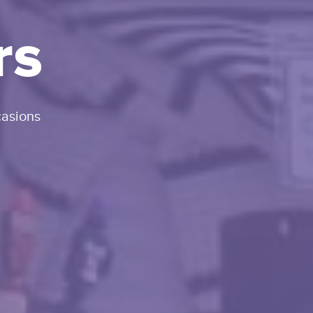
rs
casions